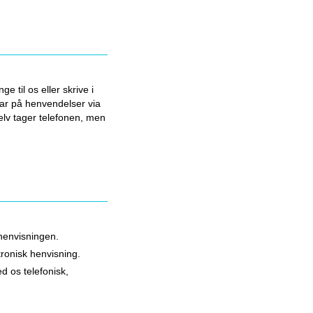
e til os eller skrive i
var på henvendelser via
lv tager telefonen, men
 henvisningen.
tronisk henvisning.
d os telefonisk,