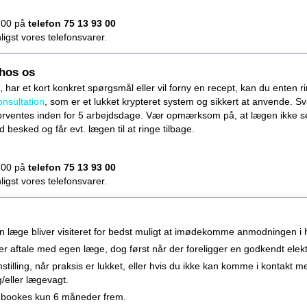
.00 på
telefon 75 13 93 00
nligst vores telefonsvarer.
 hos os
, har et kort konkret spørgsmål eller vil forny en recept, kan du enten ring
onsultation
, som er et lukket krypteret system og sikkert at anvende. S
orventes inden for 5 arbejdsdage. Vær opmærksom på, at lægen ikke se
besked og får evt. lægen til at ringe tilbage.
.00 på
telefon 75 13 93 00
nligst vores telefonsvarer.
en læge bliver visiteret for bedst muligt at imødekomme anmodningen i
ter aftale med egen læge, dog først når der foreligger en godkendt elek
tilling, når praksis er lukket, eller hvis du ikke kan komme i kontakt me
/eller lægevagt.
r bookes kun 6 måneder frem.