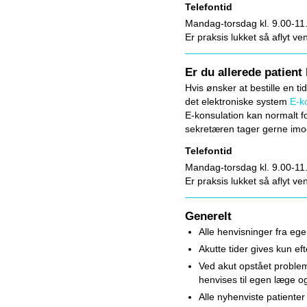
Telefontid
Mandag-torsdag kl. 9.00-11
Er praksis lukket så aflyt ve
Er du allerede patient
Hvis ønsker at bestille en tid
det elektroniske system
E-k
E-konsulation kan normalt f
sekretæren tager gerne imod 
Telefontid
Mandag-torsdag kl. 9.00-11
Er praksis lukket så aflyt ve
Generelt
Alle henvisninger fra eg
Akutte tider gives kun ef
Ved akut opstået problems
henvises til egen læge og
Alle nyhenviste patiente