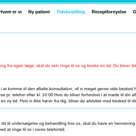
Hvem er vi
Ny patient
Tidsbestilling
Receptfornyelse
G
ng fra egen læge, skal du selv ringe til os og booke en tid. Du bliver i
i at komme til den aftalte konsultation, vil vi meget gerne vide besked hu
se pr. telefon efter kl. 10:00 Hvis du bliver forhindret i at møde til din af
 en ny tid. Hvis vi ikke hører fra dig, bliver du afsluttet med besked til 
n tid til undersøgelse og behandling hos os, skal du have en henvisning
ed at ringe til os i vores telefontid.